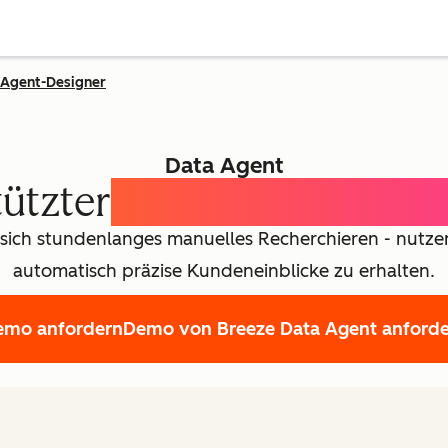
Agent-Designer
Data Agent
tützter
Customer Intellig
 sich stundenlanges manuelles Recherchieren - nutzen
automatisch präzise Kundeneinblicke zu erhalten.
emo anfordern
Demo von Breeze Data Agent anford