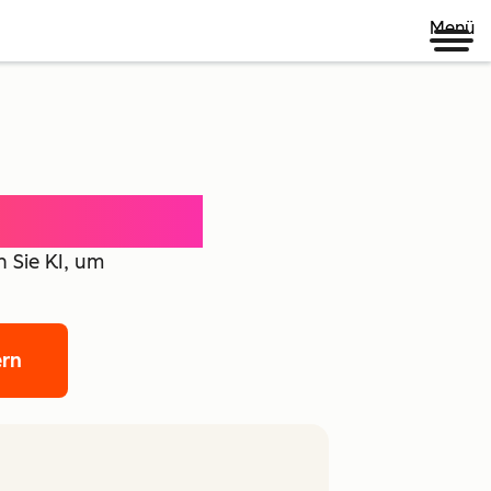
Menü
ence Agent
 Sie KI, um
ern