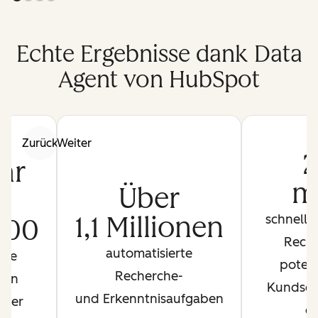
Echte Ergebnisse dank Data
Agent von HubSpot
Zurück
Weiter
2
hr
m
Über
s
1,1 Millionen
schnelle
000
Rech
automatisierte
zte
potenz
Recherche-
den
Kundsch
und Erkenntnisaufgaben
ller
d