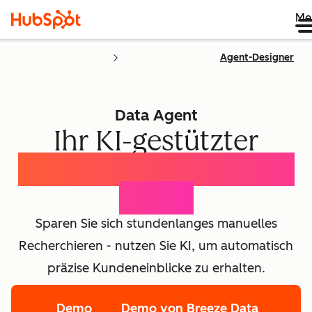
Me
Agent-Designer
Data Agent
Ihr KI-gestützter
Customer Intelligence
Agent
Sparen Sie sich stundenlanges manuelles
Recherchieren - nutzen Sie KI, um automatisch
präzise Kundeneinblicke zu erhalten.
Demo
Demo von Breeze Data