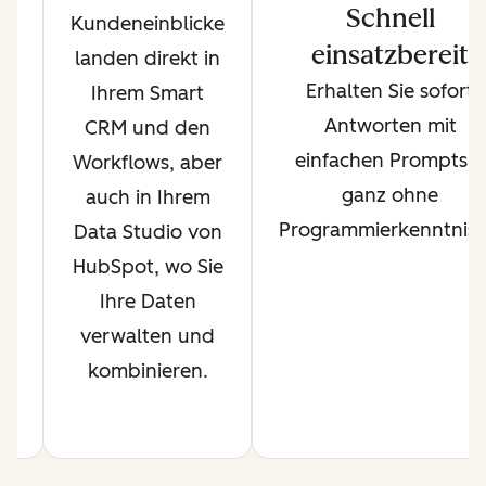
h
Schnell
Kundeneinblicke
en
einsatzbereit
landen direkt in
t
Erhalten Sie sofort
Ihrem Smart
us
Antworten mit
CRM und den
einfachen Prompts –
Workflows, aber
s
ganz ohne
auch in Ihrem
et
Programmierkenntniss
Data Studio von
am
HubSpot, wo Sie
l
Ihre Daten
.
verwalten und
kombinieren.