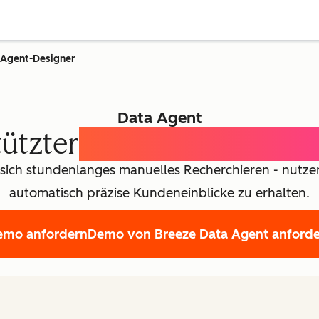
Agent-Designer
Data Agent
tützter
Customer Intellig
 sich stundenlanges manuelles Recherchieren - nutzen
automatisch präzise Kundeneinblicke zu erhalten.
emo anfordern
Demo von Breeze Data Agent anford