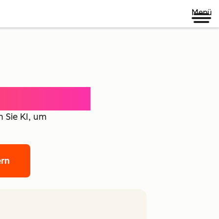
Menü
ence Agent
 Sie KI, um
ern