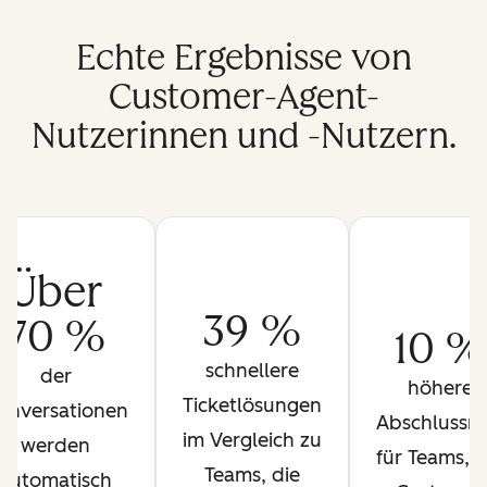
Echte Ergebnisse von
Customer-Agent-
Nutzerinnen und -Nutzern.
Über
39 %
70 %
10 %
schnellere
der
höhere
Ticketlösungen
onversationen
Abschlussra
im Vergleich zu
werden
für Teams, d
Teams, die
automatisch