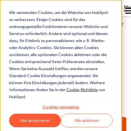
Me
Wir verwenden Cookies, um die Website von HubSpot
zu verbessern. Einige Cookies sind für das
Agent-Designer
ordnungsgemäße Funktionieren unserer Website und
Services erforderlich. Andere sind optional und dienen
dazu, Ihr Erlebnis zu personalisieren, wie z. B. Werbe-
Customer Agent
oder Analytics-Cookies. Sie können allen Cookies
zustimmen, alle optionalen Cookies ablehnen oder die
Ihr rund um die Uhr
Cookies entsprechend Ihren Präferenzen einstellen.
aktiver
KI-Concierge
Wenn Sie keine Auswahl treffen, werden unsere
Standard-Cookie-Einstellungen angewendet. Sie
Customer Agent von HubSpot beantwortet
können Ihre Einstellungen jederzeit ändern. Weitere
Informationen finden Sie in der
Cookie-Richtlinie
von
Fragen, qualifiziert Leads und löst Tickets
HubSpot.
automatisch – und Sie bestimmen, wann Ihr
Cookies verwalten
Team eingreifen soll.
Alle akzeptieren
Alle ablehnen
Demo
Demo von Breeze Customer