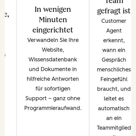
Team
In wenigen
gefragt ist
ge,
Minuten
Customer
e
eingerichtet
Agent
Verwandeln Sie Ihre
erkennt,
–
Website,
wann ein
sis
Wissensdatenbank
Gespräch
n
und Dokumente in
menschliches
hilfreiche Antworten
Feingefühl
r
für sofortigen
braucht, und
Support – ganz ohne
leitet es
Programmieraufwand.
automatisch
an ein
Teammitglied