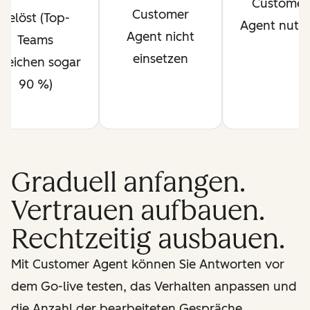
Customer
Customer
gelöst (Top-
Agent nutz
Agent nicht
Teams
einsetzen
rreichen sogar
90 %)
Graduell anfangen.
Vertrauen aufbauen.
Rechtzeitig ausbauen.
Mit Customer Agent können Sie Antworten vor
dem Go-live testen, das Verhalten anpassen und
die Anzahl der bearbeiteten Gespräche