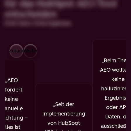
für das HubSpot AEO-Tool
entscheiden
Echte Teams. Echte Ergebnisse.
Zurück
Weiter
Beim The
AEO wollte i
keine
AEO
halluziniert
erfordert
Ergebniss
keine
Seit der
oder API-
manuelle
Implementierung
Daten, die
nrichtung –
von HubSpot
ausschließli
alles ist