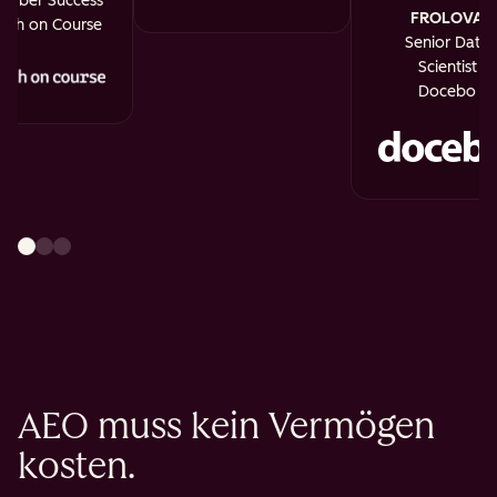
mber Success
FROLOVA
uth on Course
Senior Data
Scientist
Docebo
AEO muss kein Vermögen
kosten.