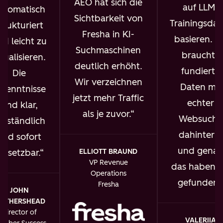
AEO hat sich die
auf LLM-
utomatisch
Sichtbarkeit von
Trainingsdat
trukturiert
Fresha in KI-
basieren. I
nd leicht zu
Suchmaschinen
brauchte
isualisieren.
deutlich erhöht.
fundierte
Die
Wir verzeichnen
Daten mit
rkenntnisse
jetzt mehr Traffic
echter
sind klar,
als je zuvor.
Websuche
erständlich
dahinter –
und sofort
und gena
ELLIOTT BRAUND
msetzbar.
VP Revenue
das haben w
Operations
gefunden.
Fresha
JOHN
OTHERSHEAD
Director of
VALERIIA