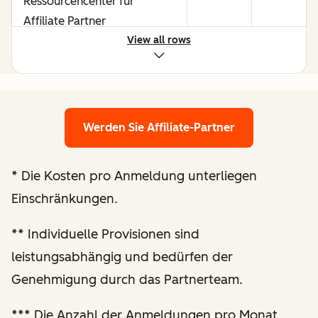
Ressourcencenter für
Affiliate Partner
View all rows
Möglichkeiten, durch starke
Performance mehr zu
verdienen
Werden Sie Affiliate-Partner
Maßgeschneiderte Prüfung
der Website und
*
Die Kosten pro Anmeldung unterliegen
Optimierungsempfehlungen
Einschränkungen.
Verbesserte
**
Individuelle Provisionen sind
Berichterstattung zur
leistungsabhängig und bedürfen der
Performance
Genehmigung durch das Partnerteam.
Regelmäßige
***
Die Anzahl der Anmeldungen pro Monat