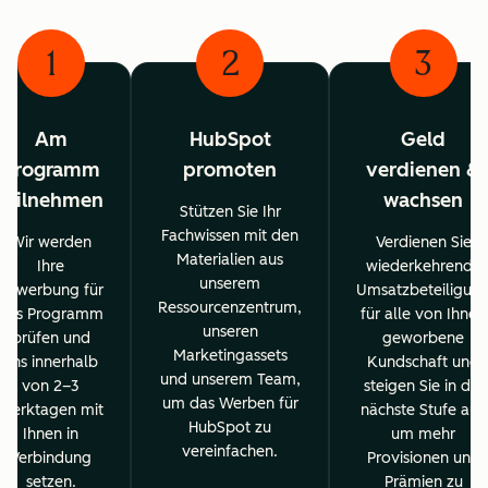
1
2
3
Am
HubSpot
Geld
Programm
promoten
verdienen &
teilnehmen
wachsen
Stützen Sie Ihr
Fachwissen mit den
Wir werden
Verdienen Sie
Materialien aus
Ihre
wiederkehrende
unserem
Bewerbung für
Umsatzbeteiligun
Ressourcenzentrum,
das Programm
für alle von Ihnen
unseren
prüfen und
geworbene
Marketingassets
uns innerhalb
Kundschaft und
und unserem Team,
von 2–3
steigen Sie in die
um das Werben für
Werktagen mit
nächste Stufe auf,
HubSpot zu
Ihnen in
um mehr
vereinfachen.
Verbindung
Provisionen und
setzen.
Prämien zu