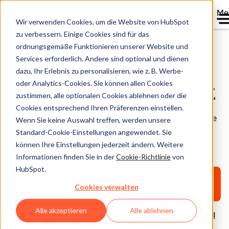
Me
Wir verwenden Cookies, um die Website von HubSpot
zu verbessern. Einige Cookies sind für das
ordnungsgemäße Funktionieren unserer Website und
Services erforderlich. Andere sind optional und dienen
Verwandeln Sie Ihr
dazu, Ihr Erlebnis zu personalisieren, wie z. B. Werbe-
oder Analytics-Cookies. Sie können allen Cookies
Fachwissen in Umsatz
zustimmen, alle optionalen Cookies ablehnen oder die
Cookies entsprechend Ihren Präferenzen einstellen.
Verdienen Sie 30 % wiederkehrende Provision für jede
Wenn Sie keine Auswahl treffen, werden unsere
Standard-Cookie-Einstellungen angewendet. Sie
Kundin und jeden Kunden, den Sie erfolgreich
können Ihre Einstellungen jederzeit ändern. Weitere
vermitteln. Steigen Sie kostenlos ein.
Informationen finden Sie in der
Cookie-Richtlinie
von
HubSpot.
Werden Sie Affiliate-Partner
Cookies verwalten
Alle akzeptieren
Alle ablehnen
Sind Sie bereits ein Affiliate-Partner?
Weiter zum Dashboard
für Affiliate-Partner
.