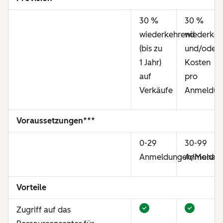
30 %
30 %
wiederkehrend
wiederkeh
(bis zu
und/oder
1 Jahr)
Kosten
auf
pro
Verkäufe
Anmeldun
Voraussetzungen***
0-29
30-99
Anmeldungen/Monat
Anmeldun
Vorteile
Zugriff auf das