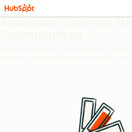
Kostenlose Tools für St
Unternehmens
Entdecken Sie KI-gestützte Tools, mit denen Sie Content ers
unterstützt Gründende und Marketing-Teams dabei, Kundsch