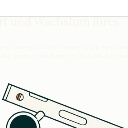
art und Wachstum Ihres
tellen, Leads qualifizieren und Ihre Website für KI-Suchmasc
aft zu gewinnen – ohne Budget und ohne technisches Fachwi