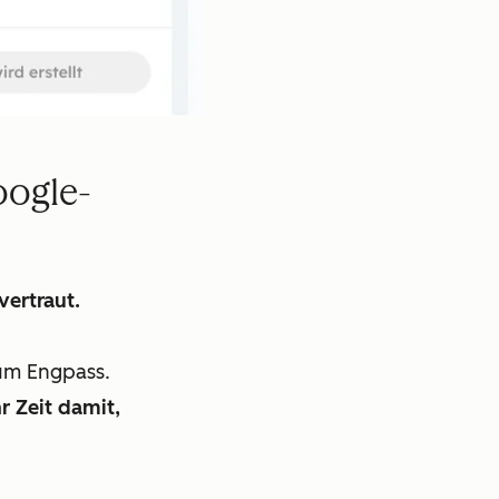
oogle-
vertraut.
zum Engpass.
r Zeit damit,