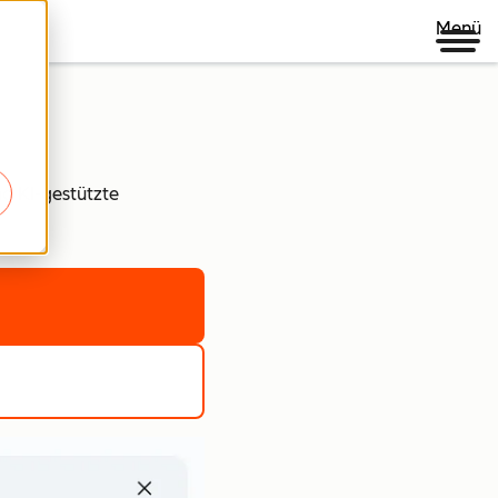
Menü
nd KI-gestützte