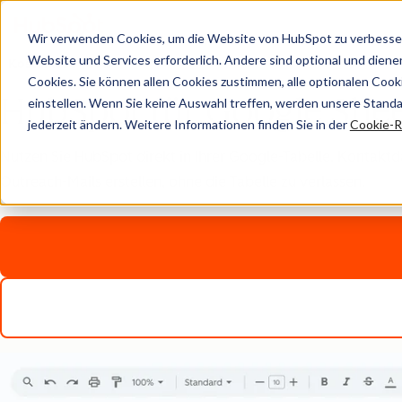
Wir verwenden Cookies, um die Website von HubSpot zu verbesser
Website und Services erforderlich. Andere sind optional und dienen 
Kostenlose Tools
Cookies. Sie können allen Cookies zustimmen, alle optionalen Coo
HubSpot für Google She
einstellen. Wenn Sie keine Auswahl treffen, werden unsere Stand
jederzeit ändern. Weitere Informationen finden Sie in der
Cookie-Ri
Nutzen Sie HubSpot direkt in Ihrer Google-Tabelle. Kontaktda
Outreach-Mails erstellen, ohne die Tabelle zu verlassen.