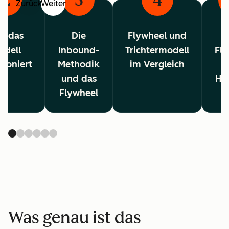
2
3
4
Zurück
Weiter
e das
Die
Flywheel und
odell
Inbound-
Trichtermodell
Fl
tioniert
Methodik
im Vergleich
und das
Hu
Flywheel
Was genau ist das