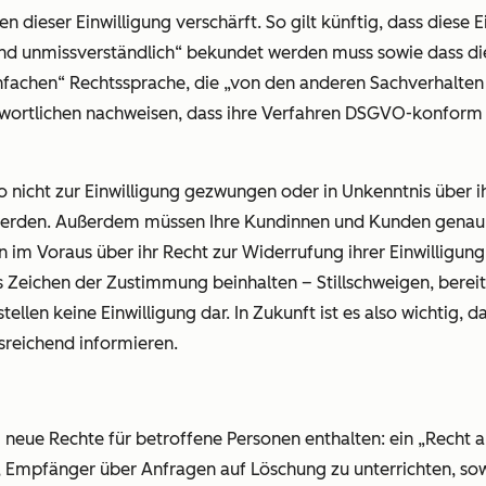
eser Einwilligung verschärft. So gilt künftig, dass diese Ein
 und unmissverständlich“ bekundet werden muss sowie dass di
infachen“ Rechtssprache, die „von den anderen Sachverhalten 
ortlichen nachweisen, dass ihre Verfahren DSGVO-konform
 nicht zur Einwilligung gezwungen oder in Unkenntnis über ih
rden. Außerdem müssen Ihre Kundinnen und Kunden genau d
n im Voraus über ihr Recht zur Widerrufung ihrer Einwilligun
es Zeichen der Zustimmung beinhalten – Stillschweigen, bere
ellen keine Einwilligung dar. In Zukunft ist es also wichtig, 
reichend informieren.
 neue Rechte für betroffene Personen enthalten: ein
„Recht 
d, Empfänger über Anfragen auf Löschung zu unterrichten, so