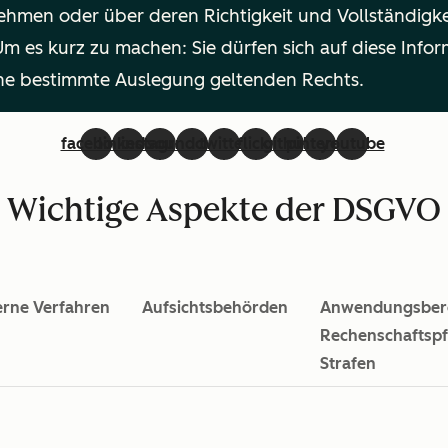
nehmen oder über deren Richtigkeit und Vollständigke
Um es kurz zu machen: Sie dürfen sich auf diese Inf
ine bestimmte Auslegung geltenden Rechts.
facebook
linkedin
instagram
soundcloud
twitter
flickr
github
pinterest
youtube
Wichtige Aspekte der DSGVO
erne Verfahren
Aufsichtsbehörden
Anwendungsbere
Rechenschaftspf
Strafen