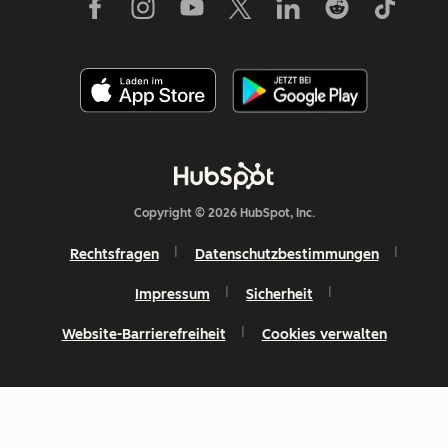
gerecht zu
werden.
Zurzeit kann
Anna den
Abonnement-
Einstellungen
nur die
Copyright © 2026 HubSpot, Inc.
verschiedene
Kommunikati
Rechtsfragen
Datenschutzbestimmungen
Ihres
Impressum
Sicherheit
Unternehmen
abbestellen.
Website-Barrierefreiheit
Cookies verwalten
Zukünftig
wird sie sich
auch für
Kommunikati