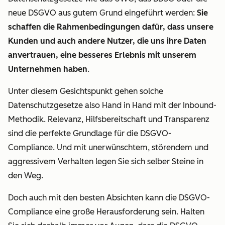
gekauften
folgt in
neue DSGVO aus gutem Grund eingeführt werden:
Sie
Produkte
Kürze)
schaffen die Rahmenbedingungen dafür, dass unsere
ergänzen).
Kunden und auch andere Nutzer, die uns ihre Daten
anvertrauen, eine besseres Erlebnis mit unserem
Sie
Unternehmen haben
.
müssen
dazu in
Unter diesem Gesichtspunkt gehen solche
der Lage
Datenschutzgesetze also Hand in Hand mit der Inbound-
sein,
Methodik. Relevanz, Hilfsbereitschaft und Transparenz
diesen
sind die perfekte Grundlage für die DSGVO-
Grund
Compliance. Und mit unerwünschtem, störendem und
(auch
aggressivem Verhalten legen Sie sich selber Steine in
„Rechtsgrundlage“
den Weg.
genannt)
Doch auch mit den besten Absichten kann die DSGVO-
für jeden
Compliance eine große Herausforderung sein. Halten
Ihrer