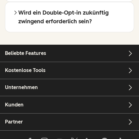
„Hinweis“)
Datenimporte
Wird ein Double-Opt-in zukünftig
und zu
APIs und die
zwingend erforderlich sein?
welchem
manuelle
Zeitpunkt
Erstellung
sie ihre
verfügbar
Einwilligung
sein. Parallel
Beliebte Features
gegeben
zu dieser
hat.
Anpassung
Kostenlose Tools
werden wir
auch die
Unternehmen
Abonnement-
Einstellungen
Kunden
aktualisieren,
um den
Partner
Anforderung
der DSGVO