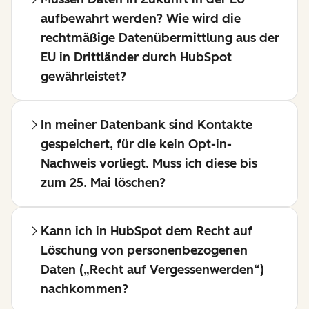
Beweise
sowie den
aufbewahrt werden? Wie wird die
dafür
Zeitpunkt der
rechtmäßige Datenübermittlung aus der
sammeln,
Interaktion.
EU in Drittländer durch HubSpot
welcher
gewährleistet?
Verwendung
Diese Art der
ihrer
Nachverfolgu
In meiner Datenbank sind Kontakte
Daten
von
gespeichert, für die kein Opt-in-
Anna
Einwilligunge
Nachweis vorliegt. Muss ich diese bis
zugestimmt
wird
zum 25. Mai löschen?
hat,
zukünftig
welche
auch für
Informationen
andere Arten
Kann ich in HubSpot dem Recht auf
ihr dazu
der Erstellung
Löschung von personenbezogenen
übermittelt
von
Daten („Recht auf Vergessenwerden“)
wurden
Kontaktdaten
nachkommen?
(welcher
wie