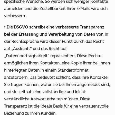
spezifische Wünsche. So werden sich weniger Kontakte
gemäß
Weise
abmelden und die Zustellbarkeit Ihrer E-Mails wird sich
DSGVO
DSGVO-
verbessern.
rechtmäßig
konform
• Die DSGVO schreibt eine verbesserte Transparenz
ist, wird
sammeln,
bei der Erfassung und Verarbeitung von Daten vor.
Folgendes
nachverfolge
In
der Rechtssprache wird dieser Punkt durch das Recht
vorausgesetzt:
und
auf „Auskunft“ und das Recht auf
verarbeiten
„Datenübertragbarkeit“ repräsentiert. Diese Rechte
• Sie
können.
ermöglichen Ihren Kontakten, eine Kopie ihrer bei Ihnen
muss
hinterlegten Daten in einem Standardformat
darüber
Direktkunden
anzufordern. Das bedeutet schlicht, dass Ihre Kontakte
informiert
von HubSpot
Sie fragen können, wofür sie bei Ihnen angemeldet sind,
werden,
gewinnen
und sie zeitnah eine vollständige und leicht
wozu sie
den Großteil
verständliche Antwort erhalten müssen. Diese
ihre
ihrer
Transparenz ist die ideale Basis für eine vertrauensvolle
Zustimmung
Neukunden
Beziehung zu Ihren Kunden.
gibt. Dies
mit den Tools