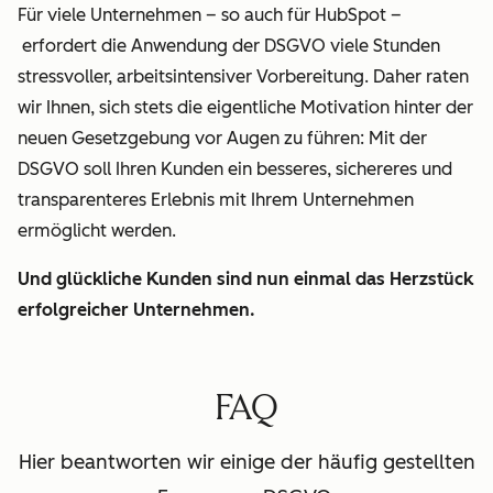
Für viele Unternehmen – so auch für HubSpot –
Formulare
Formularen),
erfordert die Anwendung der DSGVO viele Stunden
ausfüllt.
und ihre
stressvoller, arbeitsintensiver Vorbereitung. Daher raten
Einwilligung
wir Ihnen, sich stets die eigentliche Motivation hinter der
• Die
einzuholen.
neuen Gesetzgebung vor Augen zu führen: Mit der
Einwilligung
DSGVO soll Ihren Kunden ein besseres, sichereres und
muss auf
Bitte
transparenteres Erlebnis mit Ihrem Unternehmen
individueller
beachten:
ermöglicht werden.
Basis
Wenn Sie zu
erfolgen.
externen
Und glückliche Kunden sind nun einmal das Herzstück
Das
Hinweisangab
erfolgreicher Unternehmen.
bedeutet,
verlinken
dass die
möchten
verschiedenen
(z. B. zu
FAQ
Verwendungsfälle
Datenschutzhi
von
können Sie
Hier beantworten wir einige der häufig gestellten
Annas
dafür in