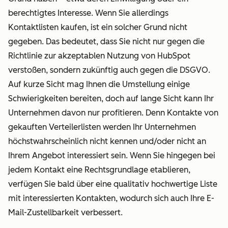
Kontrollkästchen
in Kontakt
berechtigtes Interesse. Wenn Sie allerdings
sind nicht
tritt. In allen
Kontaktlisten kaufen, ist ein solcher Grund nicht
zulässig).
drei Tools
gegeben. Das bedeutet, dass Sie nicht nur gegen die
Es ist
haben Sie die
Richtlinie zur akzeptablen Nutzung von HubSpot
nicht
Möglichkeit,
verstoßen, sondern zukünftig auch gegen die DSGVO.
zulässig,
Anna
Auf kurze Sicht mag Ihnen die Umstellung einige
Anna
entsprechend
Schwierigkeiten bereiten, doch auf lange Sicht kann Ihr
indirekt
Hinweise
Unternehmen davon nur profitieren. Denn Kontakte von
für alle
anzuzeigen,
gekauften Verteilerlisten werden Ihr Unternehmen
Kommunikationsformen
bevor sie
höchstwahrscheinlich nicht kennen und/oder nicht an
Ihres
Ihnen
Ihrem Angebot interessiert sein. Wenn Sie hingegen bei
Unternehmens
persönliche
jedem Kontakt eine Rechtsgrundlage etablieren,
anzumelden,
Daten
verfügen Sie bald über eine qualitativ hochwertige Liste
nur weil
übermittelt
mit interessierten Kontakten, wodurch sich auch Ihre E-
Sie eines
(Textfelder
Mail-Zustellbarkeit verbessert.
Ihrer
auf