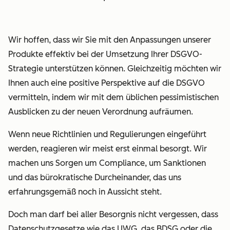
im Sinne
Rechtmäßigke
der
ließe sich
DSGVO
mithilfe des
Wir hoffen, dass wir Sie mit den Anpassungen unserer
(z. B.
Eigenschaftsv
Produkte effektiv bei der Umsetzung Ihrer DSGVO-
Anna ist
dieser neuen
Strategie unterstützen können. Gleichzeitig möchten wir
eine
Eigenschaft
Ihnen auch eine positive Perspektive auf die DSGVO
bestehende
nachverfolge
vermitteln, indem wir mit dem üblichen pessimistischen
Kundin
und prüfen.
Ausblicken zu der neuen Verordnung aufräumen.
und Sie
möchten
Jetzt
Wenn neue Richtlinien und Regulierungen eingeführt
ihr E-
verfügbar
werden, reagieren wir meist erst einmal besorgt. Wir
Mails zu
(27. April
machen uns Sorgen um Compliance, um Sanktionen
Produkten
2018)
und das bürokratische Durcheinander, das uns
senden,
Mehr
erfahrungsgemäß noch in Aussicht steht.
die ihre
erfahren
Doch man darf bei aller Besorgnis nicht vergessen, dass
zuvor
(Übersetzung
Datenschutzgesetze wie das UWG, das BDSG oder die