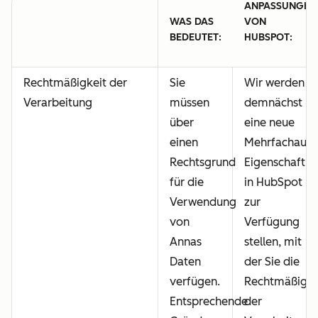
ANPASSUNGEN
WAS DAS
VON
BEDEUTET:
HUBSPOT:
Rechtmäßigkeit der
Sie
Wir werden
Verarbeitung
müssen
demnächst
über
eine neue
einen
Mehrfachausw
Rechtsgrund
Eigenschaft
für die
in HubSpot
Verwendung
zur
von
Verfügung
Annas
stellen, mit
Daten
der Sie die
verfügen.
Rechtmäßigke
Entsprechende
der