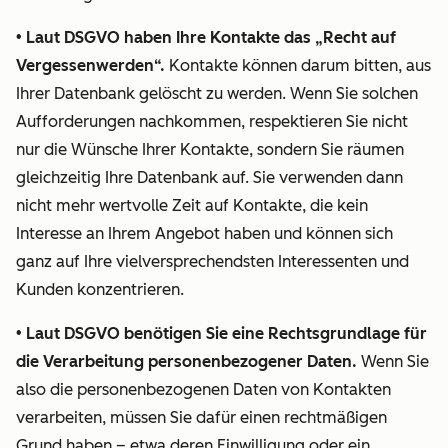
wird im
für
• Laut DSGVO haben Ihre Kontakte das „Recht auf
Rahmen
Formulare,
Vergessenwerden“.
Kontakte können darum bitten, aus
der
Live-Chat
Ihrer Datenbank gelöscht zu werden. Wenn Sie solchen
DSGVO
(„Messages“-
Aufforderungen nachkommen, respektieren Sie nicht
als
Tool auch
nur die Wünsche Ihrer Kontakte, sondern Sie räumen
„Hinweispflicht“
bekannt als
gleichzeitig Ihre Datenbank auf. Sie verwenden dann
bezeichnet.
„Conversation
nicht mehr wertvolle Zeit auf Kontakte, die kein
und
Interesse an Ihrem Angebot haben und können sich
• Sie
Meetings. Es
ganz auf Ihre vielversprechendsten Interessenten und
muss
ist also sehr
Kunden konzentrieren.
eine
wahrscheinlich
eindeutige
dass Anna
• Laut DSGVO benötigen Sie eine Rechtsgrundlage für
bestätigende
anfangs auf
die Verarbeitung personenbezogener Daten.
Wenn Sie
Handlung
eine der drei
also die personenbezogenen Daten von Kontakten
vornehmen
Arten mit der
verarbeiten, müssen Sie dafür einen rechtmäßigen
(vorangekreuzte
Muster GmbH
Grund haben – etwa deren Einwilligung oder ein