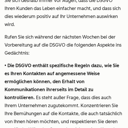
Sie sich deshalb immer vor Augen, dass die DSGVO
Kontakte
Ihren Kunden das Leben einfacher macht, und dass sich
nachzuverfolgen.
dies wiederum positiv auf Ihr Unternehmen auswirken
Einwilligung
Eine Art
In HubSpot
wird.
der
werden Ihnen
Rufen Sie sich während der nächsten Wochen bei der
Rechtsgrundlage
verschiedene
Vorbereitung auf die DSGVO die folgenden Aspekte ins
für die
Funktionen
Gedächtnis:
Verarbeitung
zur
ist die
Verfügung
• Die DSGVO enthält spezifische Regeln dazu, wie Sie
Einwilligung
stehen, mit
es Ihren Kontakten auf angemessene Weise
nach
denen Sie die
ermöglichen können, den Erhalt von
ordnungsgemäßer
Einwilligung
Kommunikationen ihrerseits
im Detail
zu
Unterrichtung.
von
kontrollieren.
Es steht außer Frage, dass dies auch
Kontakten
Ihrem Unternehmen zugutekommt. Konzentrieren Sie
Damit
auf
Ihre Bemühungen auf die Kontakte, die auch tatsächlich
Annas
unkompliziert
von Ihnen hören möchten, und respektieren Sie deren
Einwilligung
Art und