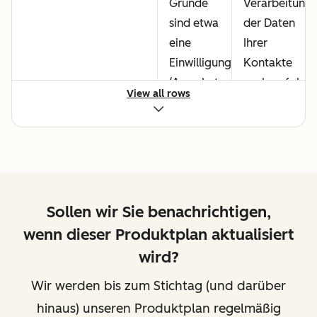
Gründe
Verarbeitung
sind etwa
der Daten
eine
Ihrer
Einwilligung
Kontakte
(Anna hat
nachverfolge
View all rows
zugestimmt;
können.
Opt-in)
Diese
mit
Eigenschaft
Unterrichtung
kann sowohl
(Sie
manuell als
haben
auch mit
Sollen wir Sie benachrichtigen,
erklärt,
automatisiert
wenn dieser Produktplan aktualisiert
was das
Workflows
wird?
Opt-in
bearbeitet
konkret
werden. So
Wir werden bis zum Stichtag (und darüber
umfasst),
könnten Sie
hinaus) unseren Produktplan regelmäßig