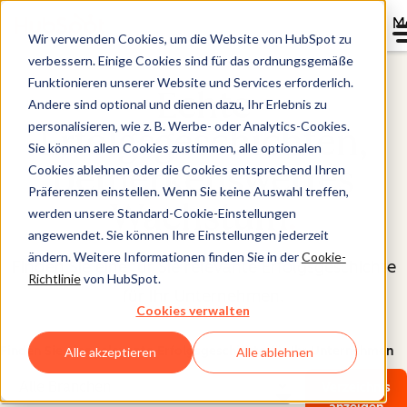
M
Wir verwenden Cookies, um die Website von HubSpot zu
verbessern. Einige Cookies sind für das ordnungsgemäße
Funktionieren unserer Website und Services erforderlich.
Echte
Andere sind optional und dienen dazu, Ihr Erlebnis zu
personalisieren, wie z. B. Werbe- oder Analytics-Cookies.
Erfolgsgeschichten,
Sie können allen Cookies zustimmen, alle optionalen
bemerkenswertes
Cookies ablehnen oder die Cookies entsprechend Ihren
Präferenzen einstellen. Wenn Sie keine Auswahl treffen,
Wachstum
.
werden unsere Standard-Cookie-Einstellungen
angewendet. Sie können Ihre Einstellungen jederzeit
ändern. Weitere Informationen finden Sie in der
Cookie-
Finden Sie eine für Sie relevante Erfolgsgeschichte
Richtlinie
von HubSpot.
für Ihr Unternehmen.
Cookies verwalten
Finden Sie eine relevante Erfolgsgeschichte für Ihr Unternehmen
Alle akzeptieren
Alle ablehnen
Verzeichnis