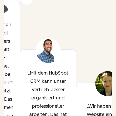
ir an
pot
ders
fällt,
die
che,
Mit dem HubSpot
ir bei
CRM kann unser
chritt
Vertrieb besser
tützt
organisiert und
. Das
professioneller
Wir haben a
ehmen
arbeiten. Das hat
Website eine
uns ein