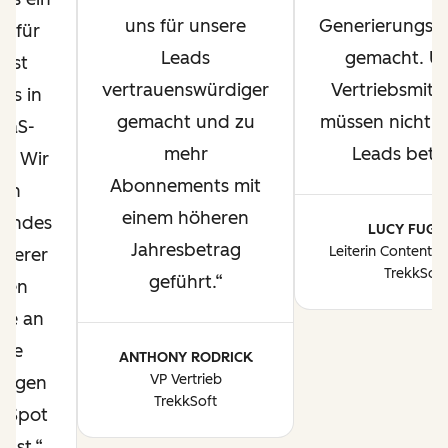
uns für unsere
Generierungsm
d für
Leads
gemacht. U
Best
vertrauenswürdiger
Vertriebsmita
ces in
gemacht und zu
müssen nicht 
aaS-
mehr
Leads bette
e. Wir
Abonnements mit
en
einem höheren
 Endes
LUCY FUGG
Jahresbetrag
Leiterin Content-
nserer
TrekkSoft
geführt.
nen
se an
ere
ANTHONY RODRICK
VP Vertrieb
ungen
TrekkSoft
bSpot
sst.