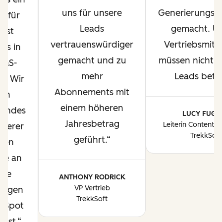
uns für unsere
Generierungsm
d für
Leads
gemacht. U
Best
vertrauenswürdiger
Vertriebsmita
ces in
gemacht und zu
müssen nicht 
aaS-
mehr
Leads bette
e. Wir
Abonnements mit
en
einem höheren
 Endes
LUCY FUGG
Jahresbetrag
Leiterin Content-
nserer
TrekkSoft
geführt.
nen
se an
ere
ANTHONY RODRICK
VP Vertrieb
ungen
TrekkSoft
bSpot
sst.