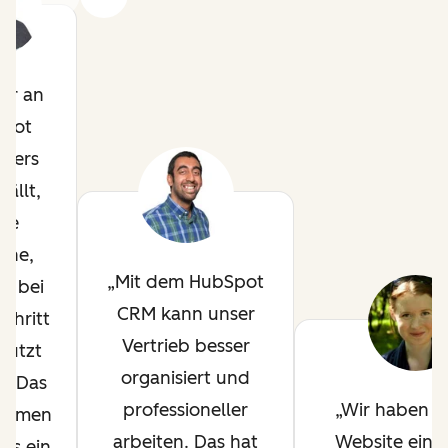
ir an
pot
ders
fällt,
die
che,
Mit dem HubSpot
ir bei
CRM kann unser
chritt
Vertrieb besser
tützt
organisiert und
. Das
professioneller
Wir haben a
ehmen
arbeiten. Das hat
Website eine
uns ein