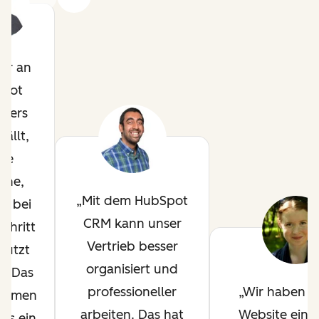
ir an
pot
ders
fällt,
die
che,
Mit dem HubSpot
ir bei
CRM kann unser
chritt
Vertrieb besser
tützt
organisiert und
. Das
professioneller
Wir haben a
ehmen
arbeiten. Das hat
Website eine
uns ein