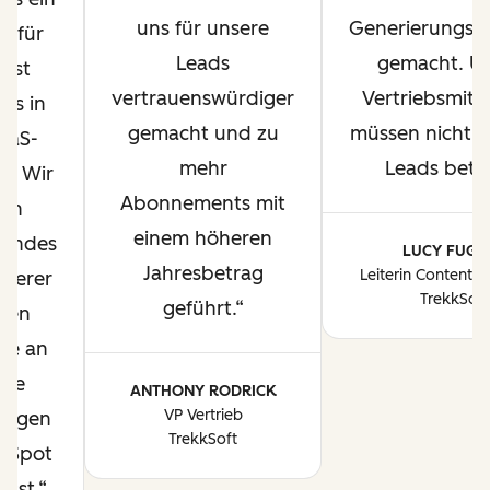
uns für unsere
Generierungsm
d für
Leads
gemacht. U
Best
vertrauenswürdiger
Vertriebsmita
ces in
gemacht und zu
müssen nicht 
aaS-
mehr
Leads bette
e. Wir
Abonnements mit
en
einem höheren
 Endes
LUCY FUGG
Jahresbetrag
Leiterin Content-
nserer
TrekkSoft
geführt.
nen
se an
ere
ANTHONY RODRICK
VP Vertrieb
ungen
TrekkSoft
bSpot
sst.