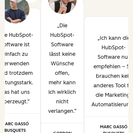
Die
Die HubSpot-
HubSpot-
Ich kann die
Software ist
Software
HubSpot-
einfach zu
lässt keine
Software nur
verwenden
Wünsche
empfehlen – Si
und trotzdem
offen,
brauchen kein
eistungsstark.
mehr kann
anderes Tool fü
Das hat uns
ich wirklich
die Marketing-
überzeugt.
nicht
Automatisierung
verlangen.
MARC GASSÓ
MARC GASSÓ
BUSQUETS