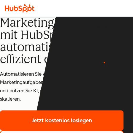
Marketingkampagnen
Marketing Hub
mit HubSpot und KI
automatisieren und
effizient optimieren
Automatisieren Sie wiederkehrende
Marketingaufgaben, erstellen Sie Kampagnen schneller
und nutzen Sie KI, um Ihr Marketing effizient zu
skalieren.
Jetzt kostenlos loslegen