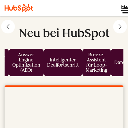
Me
Neu bei HubSpot
Answer
Breeze-
er
Engine
Intelligenter
Assistent
für
Daten
Optimization
Dealfortschritt
für Loop-
s
(AEO)
Marketing