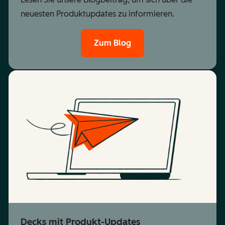
neuesten Produktupdates zu informieren.
Zum Blog
Decks mit Produkt-Updates