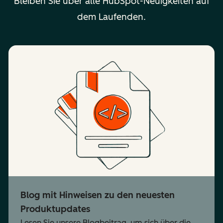
Bleiben Sie über alle HubSpot-Neuigkeiten auf
dem Laufenden.
Blog mit Hinweisen zu den neuesten
Produktupdates
Lesen Sie unsere Blogbeitrag, um sich über die