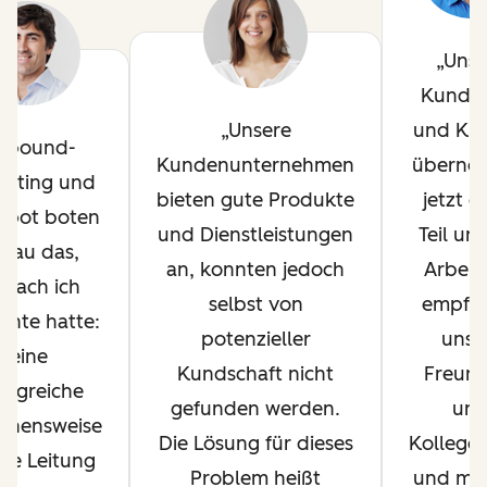
Unse
Kundi
Unsere
und Ku
nbound-
Kundenunternehmen
überne
keting und
bieten gute Produkte
jetzt e
Spot boten
und Dienstleistungen
Teil un
nau das,
an, konnten jedoch
Arbeit.
nach ich
selbst von
empfe
chte hatte:
potenzieller
uns 
eine
Kundschaft nicht
Freund
folgreiche
gefunden werden.
un
ehensweise
Die Lösung für dieses
Kollegen
die Leitung
Problem heißt
und ma