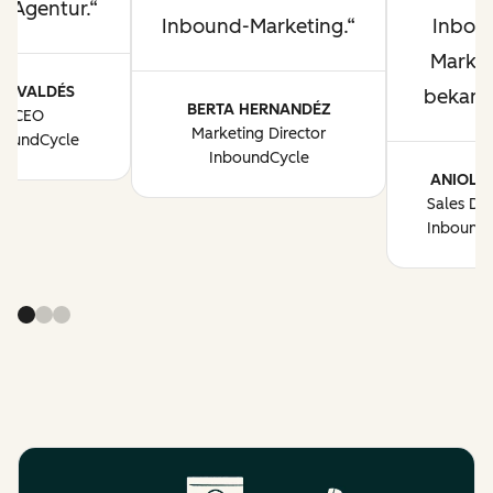
r Agentur.
Inbound-Marketing.
Inbou
Market
AU VALDÉS
bekannt
BERTA HERNANDÉZ
CEO
Marketing Director
boundCycle
InboundCycle
ANIOL 
Sales Dir
Inbound