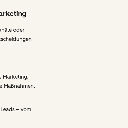
arketing
anäle oder
ntscheidungen
:
s Marketing,
iche Maßnahmen.
s Leads – vom