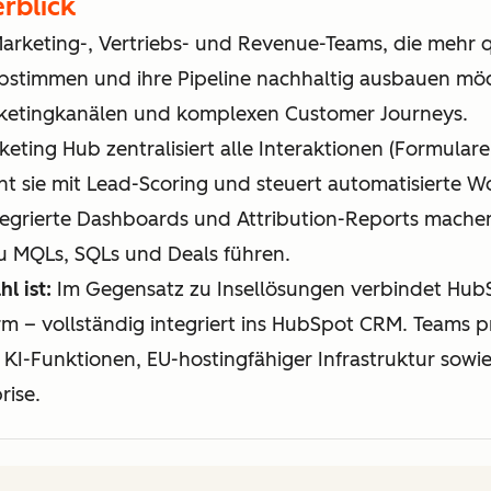
rblick
arketing-, Vertriebs- und Revenue-Teams, die mehr qu
abstimmen und ihre Pipeline nachhaltig ausbauen mö
ketingkanälen und komplexen Customer Journeys.
ting Hub zentralisiert alle Interaktionen (Formulare,
t sie mit Lead-Scoring und steuert automatisierte Wo
tegrierte Dashboards und Attribution-Reports mache
zu MQLs, SQLs und Deals führen.
l ist:
Im Gegensatz zu Insellösungen verbindet Hub
rm – vollständig integriert ins HubSpot CRM. Teams pro
 KI-Funktionen, EU-hostingfähiger Infrastruktur sowi
rise.