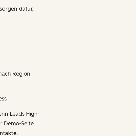
sorgen dafür,
 nach Region
ess
enn Leads High-
er Demo-Seite.
ntakte.