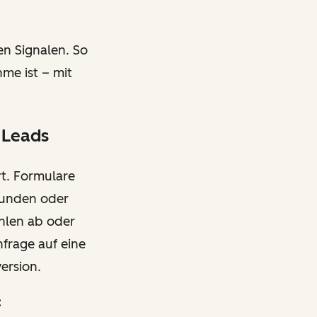
en Signalen. So
me ist – mit
 Leads
rt. Formulare
Stunden oder
ühlen ab oder
frage auf eine
version.
: