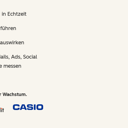
in Echtzeit
führen
 auswirken
ls, Ads, Social
de messen
hr Wachstum.