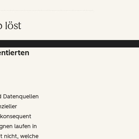
 löst
entierten
nd Datenquellen
zieller
 konsequent
gnen laufen in
 nicht, welche