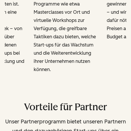
itten ist.
Programme wie etwa
gewinnen 
dem eine
Masterclasses vor Ort und
– und wir b
virtuelle Workshops zur
dafür nöti
thek – von
Verfügung, die greifbare
Preisen an, 
s über
Taktiken dazu bieten, welche
Budget ang
hiedenen
Start-ups für das Wachstum
rt-ups bei
und die Weiterentwicklung
icklung und
ihrer Unternehmen nutzen
.
können.
Vorteile für Partner
Unser Partnerprogramm bietet unseren Partnern