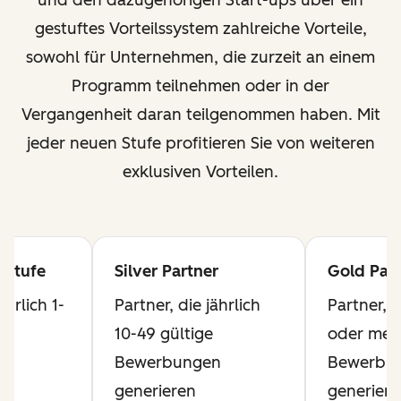
und den dazugehörigen Start-ups über ein
gestuftes Vorteilssystem zahlreiche Vorteile,
sowohl für Unternehmen, die zurzeit an einem
Programm teilnehmen oder in der
Vergangenheit daran teilgenommen haben. Mit
jeder neuen Stufe profitieren Sie von weiteren
exklusiven Vorteilen.
 Stufe
Silver Partner
Gold Part
ährlich 1-
Partner, die jährlich
Partner, d
10-49 gültige
oder mehr
n
Bewerbungen
Bewerbu
generieren
generiere