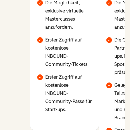
Die Möglichkeit,
Die Mög
exklusive virtuelle
exklusi
Masterclasses
Masterc
anzufordern.
anzufo
Erster Zugriff auf
Die Gel
kostenlose
Partner
INBOUND-
ups, in
Community-Tickets.
Spotlig
präsent
Erster Zugriff auf
kostenlose
Gelege
INBOUND-
Teilna
Community-Pässe für
Marke
Start-ups.
und Ev
Brandi