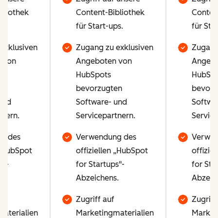
bliothek
Content-Bibliothek
Conten
ps.
für Start-ups.
für Sta
exklusiven
Zugang zu exklusiven
Zugang
 von
Angeboten von
Angebo
HubSpots
HubSpo
en
bevorzugten
bevorz
und
Software- und
Softwa
tnern.
Servicepartnern.
Service
g des
Verwendung des
Verwen
 „HubSpot
offiziellen „HubSpot
offizie
s"-
for Startups"-
for Sta
.
Abzeichens.
Abzeic
Zugriff auf
Zugriff
aterialien
Marketingmaterialien
Market