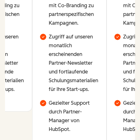
nding zu
mit Co-Branding zu
mit Co
zifischen
partnerspezifischen
partner
n.
Kampagnen.
Kampa
 unseren
Zugriff auf unseren
Zugriff
monatlich
monatl
den
erscheinenden
ersche
wsletter
Partner-Newsletter
Partner
ufende
und fortlaufende
und fo
aterialien
Schulungsmaterialien
Schulu
rt-ups.
für Ihre Start-ups.
für Ihre
Gezielter Support
Gezielt
durch Partner-
durch P
Manager von
Manage
HubSpot.
HubSpo