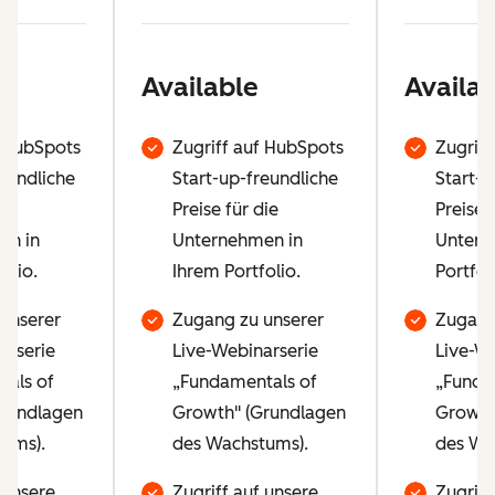
Available
Availab
f HubSpots
Zugriff auf HubSpots
Zugriff
eundliche
Start-up-freundliche
Start-u
ie
Preise für die
Preise 
en in
Unternehmen in
Untern
olio.
Ihrem Portfolio.
Portfol
unserer
Zugang zu unserer
Zugang
arserie
Live-Webinarserie
Live-We
als of
„Fundamentals of
„Funda
Grundlagen
Growth" (Grundlagen
Growth
ums).
des Wachstums).
des Wa
 unsere
Zugriff auf unsere
Zugriff