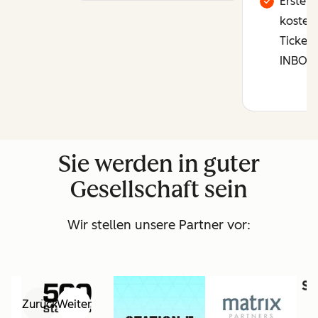
Erster 
kostenl
Tickets
INBOU
Sie werden in guter
Gesellschaft sein
Wir stellen unsere Partner vor:
Zurück
Weiter