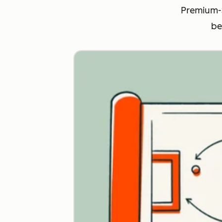
Premium-S
be