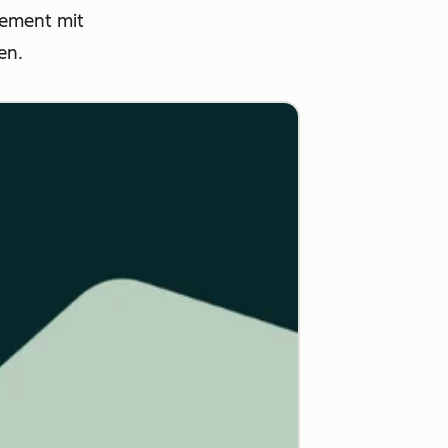
gement mit
en.