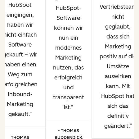
HubSpot
Vertriebsteam
HubSpot-
eingingen,
nicht
Software
haben wir
geglaubt,
können wir
nicht einfach
dass sich
nun ein
Software
Marketing
modernes
gekauft – wir
positiv auf die
Marketing
haben einen
Umsätze
nutzen, das
Weg zum
auswirken
erfolgreich
erfolgreichen
kann. Mit
und
Inbound-
HubSpot hat
transparent
Marketing
sich das
ist.
gekauft.
definitiv
geändert.
- THOMAS
THOMAS
BUDDENDICK