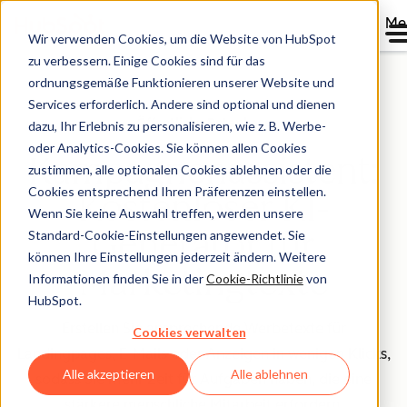
Me
Wir verwenden Cookies, um die Website von HubSpot
zu verbessern. Einige Cookies sind für das
ordnungsgemäße Funktionieren unserer Website und
Services erforderlich. Andere sind optional und dienen
Öffentliche Betaphase
dazu, Ihr Erlebnis zu personalisieren, wie z. B. Werbe-
oder Analytics-Cookies. Sie können allen Cookies
Kampagnenassistent:
zustimmen, alle optionalen Cookies ablehnen oder die
Cookies entsprechend Ihren Präferenzen einstellen.
Kostenloser KI-
Wenn Sie keine Auswahl treffen, werden unsere
Generator für
Standard-Cookie-Einstellungen angewendet. Sie
können Ihre Einstellungen jederzeit ändern. Weitere
Marketingtexte
Informationen finden Sie in der
Cookie-Richtlinie
von
HubSpot.
Erstellen Sie ansprechende Werbetexte für
Cookies verwalten
Landingpages, E-Mails oder Anzeigen in wenigen Klicks,
Alle akzeptieren
Alle ablehnen
sodass Sie mehr Zeit für Aufgaben haben, die eine
stärkere menschliche Mitarbeit erfordern.