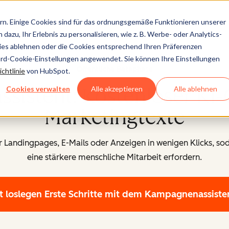
n. Einige Cookies sind für das ordnungsgemäße Funktionieren unserer
dazu, Ihr Erlebnis zu personalisieren, wie z. B. Werbe- oder Analytics-
kies ablehnen oder die Cookies entsprechend Ihren Präferenzen
ard-Cookie-Einstellungen angewendet. Sie können Ihre Einstellungen
Öffentliche Betaphase
chtlinie
von HubSpot.
istent: Kostenloser KI-
Cookies verwalten
Alle akzeptieren
Alle ablehnen
Marketingtexte
r Landingpages, E-Mails oder Anzeigen in wenigen Klicks, sod
eine stärkere menschliche Mitarbeit erfordern.
zt loslegen
Erste Schritte mit dem Kampagnenassiste