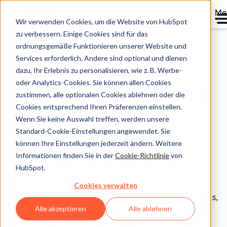
Me
Wir verwenden Cookies, um die Website von HubSpot
zu verbessern. Einige Cookies sind für das
ordnungsgemäße Funktionieren unserer Website und
Services erforderlich. Andere sind optional und dienen
Öffentliche Betaphase
dazu, Ihr Erlebnis zu personalisieren, wie z. B. Werbe-
oder Analytics-Cookies. Sie können allen Cookies
Kampagnenassistent:
zustimmen, alle optionalen Cookies ablehnen oder die
Cookies entsprechend Ihren Präferenzen einstellen.
Kostenloser KI-
Wenn Sie keine Auswahl treffen, werden unsere
Generator für
Standard-Cookie-Einstellungen angewendet. Sie
können Ihre Einstellungen jederzeit ändern. Weitere
Marketingtexte
Informationen finden Sie in der
Cookie-Richtlinie
von
HubSpot.
Erstellen Sie ansprechende Werbetexte für
Cookies verwalten
Landingpages, E-Mails oder Anzeigen in wenigen Klicks,
Alle akzeptieren
Alle ablehnen
sodass Sie mehr Zeit für Aufgaben haben, die eine
stärkere menschliche Mitarbeit erfordern.