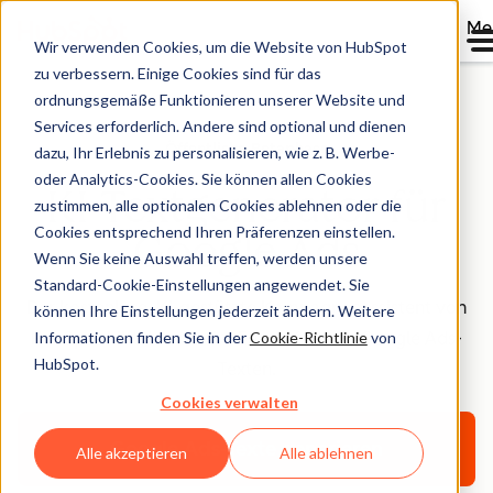
Me
Wir verwenden Cookies, um die Website von HubSpot
zu verbessern. Einige Cookies sind für das
ordnungsgemäße Funktionieren unserer Website und
Services erforderlich. Andere sind optional und dienen
Öffentliche Betaphase
dazu, Ihr Erlebnis zu personalisieren, wie z. B. Werbe-
oder Analytics-Cookies. Sie können allen Cookies
KI-Textgenerator für
zustimmen, alle optionalen Cookies ablehnen oder die
Cookies entsprechend Ihren Präferenzen einstellen.
Google Ads
Wenn Sie keine Auswahl treffen, werden unsere
Standard-Cookie-Einstellungen angewendet. Sie
Der kostenlose, KI-gestützte Kampagnenassistent von
können Ihre Einstellungen jederzeit ändern. Weitere
Informationen finden Sie in der
Cookie-Richtlinie
von
HubSpot hilft Ihnen beim Entwerfen von Google Ads-
HubSpot.
Texten.
Cookies verwalten
Google Ads-Texte generieren
Alle akzeptieren
Alle ablehnen