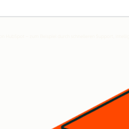
on HubSpot – zum Beispiel durch schnelleren Support, intell