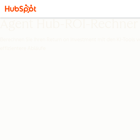
Agent Hub-ROI-Rechner
Berechnen Sie Ihren Return on Investment mit den KI-Tools v
effizientere Abläufe