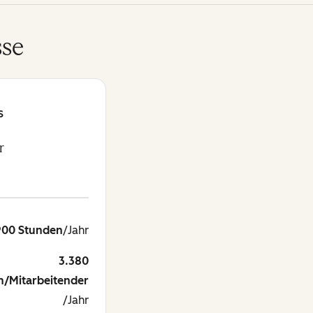
sse
S
r
900 Stunden
/Jahr
3.380
n/Mitarbeitender
/Jahr