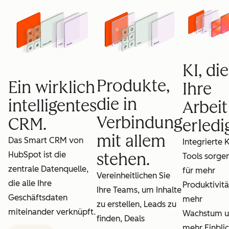
KI, die
Produkte,
Ein wirklich
Ihre
die in
intelligentes
Arbeit
Verbindung
CRM.
erledig
mit allem
Das Smart CRM von
Integrierte K
HubSpot ist die
stehen.
Tools sorge
zentrale Datenquelle,
für mehr
Vereinheitlichen Sie
die alle Ihre
Produktivitä
Ihre Teams, um Inhalte
Geschäftsdaten
mehr
zu erstellen, Leads zu
miteinander verknüpft.
Wachstum 
finden, Deals
mehr Einblic