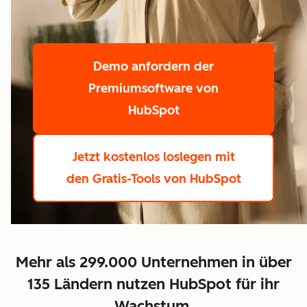
Demo anfordern
der
Premiumsoftware von
HubSpot
Jetzt kostenlos loslegen
mit
den Gratis-Tools von HubSpot
Mehr als 299.000 Unternehmen in über
135 Ländern nutzen HubSpot für ihr
Wachstum.