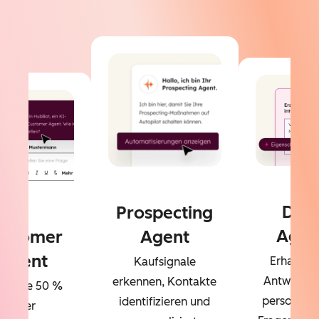
Dat
Prospecting
Agen
ustomer
Agent
Agent
Erhalten 
Kaufsignale
Antworten
erkennen, Kontakte
sen Sie 50 %
personalisi
identifizieren und
Ihrer