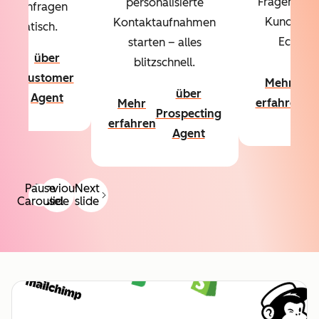
Fragen über
personalisierte
denanfragen
Kundschaf
Kontaktaufnahmen
utomatisch.
Echtzeit
starten – alles
über
blitzschnell.
hr
ü
Customer
Mehr
hren
Co
über
Agent
erfahren
Mehr
A
Prospecting
erfahren
Agent
Pause
Previous
Next
Carousel
slide
slide