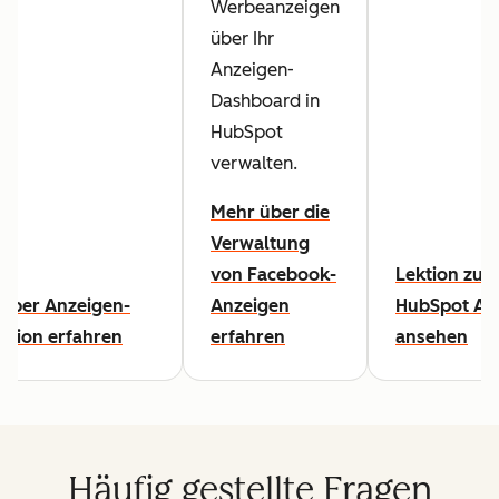
Werbeanzeigen
über Ihr
Anzeigen-
Dashboard in
HubSpot
verwalten.
Mehr über die
Verwaltung
von Facebook-
Lektion zu
über Anzeigen-
Anzeigen
HubSpot Ad
bution erfahren
erfahren
ansehen
Häufig gestellte Fragen