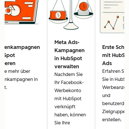
Meta Ads-
igenkampagnen
Erste Schri
Kampagnen
ubSpot
mit HubSp
in HubSpot
ysieren
Ads
verwalten
 Sie mehr über
Erfahren Sie
Nachdem Sie
genkampagnen in
Sie in HubSp
Ihr Facebook-
ot.
Werbeanzei
Werbekonto
und
mit HubSpot
benutzerdefi
verknüpft
Zielgruppen
haben, können
erstellen.
Sie Ihre