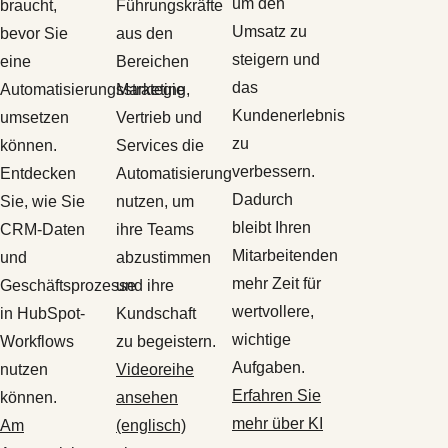
um den
braucht,
Führungskräfte
Umsatz zu
bevor Sie
aus den
steigern und
eine
Bereichen
das
Automatisierungsstrategie
Marketing,
Kundenerlebnis
umsetzen
Vertrieb und
zu
können.
Services die
verbessern.
Entdecken
Automatisierung
Dadurch
Sie, wie Sie
nutzen, um
bleibt Ihren
CRM-Daten
ihre Teams
Mitarbeitenden
und
abzustimmen
mehr Zeit für
Geschäftsprozesse
und ihre
wertvollere,
in HubSpot-
Kundschaft
wichtige
Workflows
zu begeistern.
Aufgaben.
nutzen
Videoreihe
Erfahren Sie
können.
ansehen
mehr über KI
Am
(englisch)