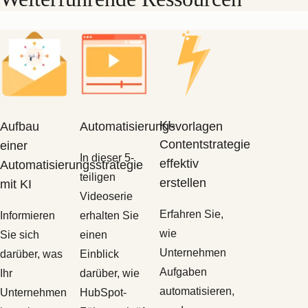
KI-
Aufbau
Automatisierungsvorlagen
Contentstrategie
einer
In dieser 5-
effektiv
Automatisierungsstrategie
teiligen
erstellen
mit KI
Videoserie
Erfahren Sie,
Informieren
erhalten Sie
wie
Sie sich
einen
Unternehmen
darüber, was
Einblick
Aufgaben
Ihr
darüber, wie
automatisieren,
Unternehmen
HubSpot-