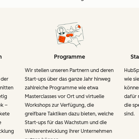
n
Programme
Sta
Wir stellen unseren Partnern und deren
HubSpo
 der
Start-ups über das ganze Jahr hinweg
wie si
nitten
zahlreiche Programme wie etwa
können
etig
Masterclasses vor Ort und virtuelle
dafür 
ek –
Workshops zur Verfügung, die
die sp
kete
greifbare Taktiken dazu bieten, welche
sind.
e
Start-ups für das Wachstum und die
cklung
Weiterentwicklung ihrer Unternehmen