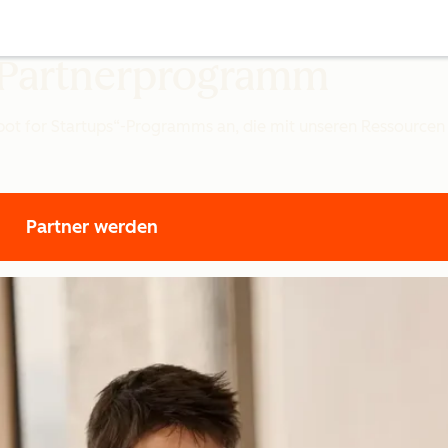
“-Partnerprogramm
Spot for Startups“-Programms an, die mit unseren Ressource
Partner werden