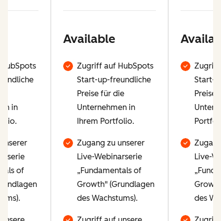
Available
Availab
f HubSpots
Zugriff auf HubSpots
Zugriff
eundliche
Start-up-freundliche
Start-u
ie
Preise für die
Preise 
en in
Unternehmen in
Untern
olio.
Ihrem Portfolio.
Portfol
unserer
Zugang zu unserer
Zugang
arserie
Live-Webinarserie
Live-We
als of
„Fundamentals of
„Funda
Grundlagen
Growth" (Grundlagen
Growth
ums).
des Wachstums).
des Wa
 unsere
Zugriff auf unsere
Zugriff