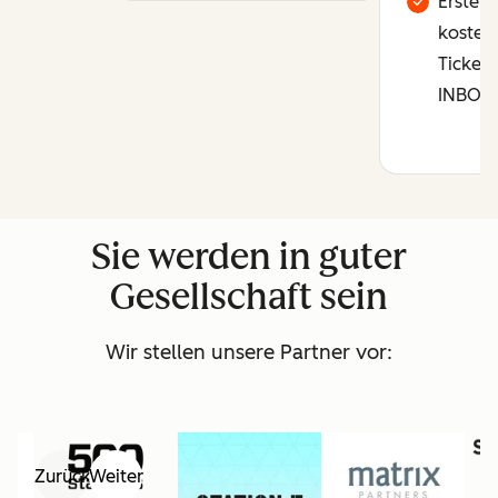
Erster 
kostenl
Tickets
INBOU
Sie werden in guter
Gesellschaft sein
Wir stellen unsere Partner vor:
Zurück
Weiter