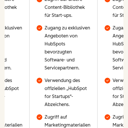
bliothek
Content-Bibliothek
Conten
ps.
für Start-ups.
für Sta
exklusiven
Zugang zu exklusiven
Zugang
 von
Angeboten von
Angebo
HubSpots
HubSpo
en
bevorzugten
bevorz
und
Software- und
Softwa
tnern.
Servicepartnern.
Service
g des
Verwendung des
Verwen
 „HubSpot
offiziellen „HubSpot
offizie
s"-
for Startups"-
for Sta
.
Abzeichens.
Abzeic
Zugriff auf
Zugriff
aterialien
Marketingmaterialien
Market