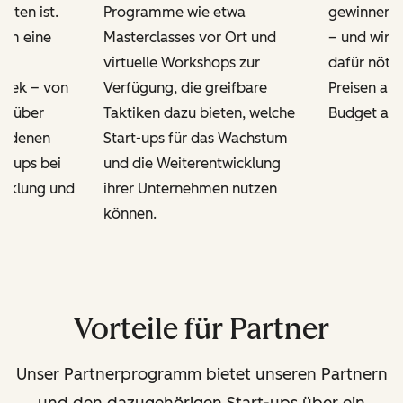
itten ist.
Programme wie etwa
gewinnen 
dem eine
Masterclasses vor Ort und
– und wir b
virtuelle Workshops zur
dafür nöti
thek – von
Verfügung, die greifbare
Preisen an, 
s über
Taktiken dazu bieten, welche
Budget ang
hiedenen
Start-ups für das Wachstum
rt-ups bei
und die Weiterentwicklung
icklung und
ihrer Unternehmen nutzen
.
können.
Vorteile für Partner
Unser Partnerprogramm bietet unseren Partnern