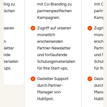
nding zu
mit Co-Branding zu
mit Co
zifischen
partnerspezifischen
partner
n.
Kampagnen.
Kampa
 unseren
Zugriff auf unseren
Zugriff
monatlich
monatl
den
erscheinenden
ersche
wsletter
Partner-Newsletter
Partner
ufende
und fortlaufende
und fo
aterialien
Schulungsmaterialien
Schulu
rt-ups.
für Ihre Start-ups.
für Ihre
Gezielter Support
Gezielt
durch Partner-
durch P
Manager von
Manage
HubSpot.
HubSpo