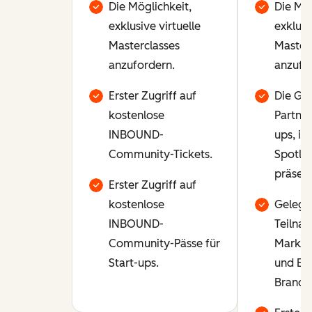
Die Möglichkeit,
Die Mög
exklusive virtuelle
exklusi
Masterclasses
Masterc
anzufordern.
anzufo
Erster Zugriff auf
Die Gel
kostenlose
Partner
INBOUND-
ups, in
Community-Tickets.
Spotlig
präsent
Erster Zugriff auf
kostenlose
Gelege
INBOUND-
Teilna
Community-Pässe für
Marke
Start-ups.
und Ev
Brandi