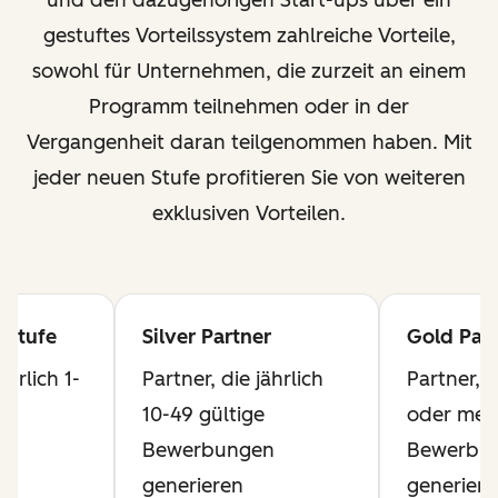
und den dazugehörigen Start-ups über ein
gestuftes Vorteilssystem zahlreiche Vorteile,
sowohl für Unternehmen, die zurzeit an einem
Programm teilnehmen oder in der
Vergangenheit daran teilgenommen haben. Mit
jeder neuen Stufe profitieren Sie von weiteren
exklusiven Vorteilen.
 Stufe
Silver Partner
Gold Part
ährlich 1-
Partner, die jährlich
Partner, d
10-49 gültige
oder mehr
n
Bewerbungen
Bewerbu
generieren
generiere