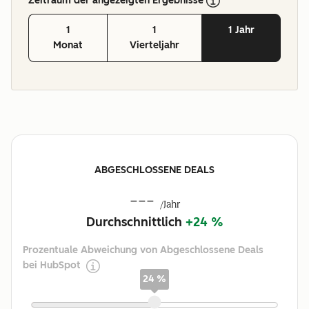
Zeitraum der angezeigten Ergebnisse
1
1
1 Jahr
Monat
Vierteljahr
ABGESCHLOSSENE DEALS
---
/Jahr
Durchschnittlich
+24 %
Prozentuale Abweichung von Abgeschlossene Deals
bei HubSpot
24 %