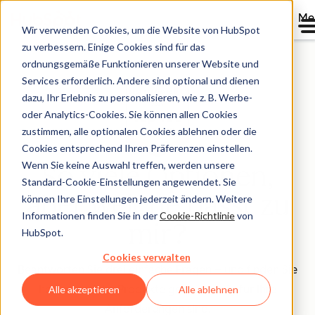
Me
Wir verwenden Cookies, um die Website von HubSpot
zu verbessern. Einige Cookies sind für das
ordnungsgemäße Funktionieren unserer Website und
Services erforderlich. Andere sind optional und dienen
dazu, Ihr Erlebnis zu personalisieren, wie z. B. Werbe-
oder Analytics-Cookies. Sie können allen Cookies
zustimmen, alle optionalen Cookies ablehnen oder die
Cookies entsprechend Ihren Präferenzen einstellen.
Wenn Sie keine Auswahl treffen, werden unsere
So viele Optionen,
Standard-Cookie-Einstellungen angewendet. Sie
aber welche passt zu
können Ihre Einstellungen jederzeit ändern. Weitere
Informationen finden Sie in der
Cookie-Richtlinie
von
mir?
HubSpot.
Cookies verwalten
Beantworten Sie drei einfache Fragen – und finden Sie
heraus, welche Produkte genau richtig für Ihre
Alle akzeptieren
Alle ablehnen
Anforderungen sind.