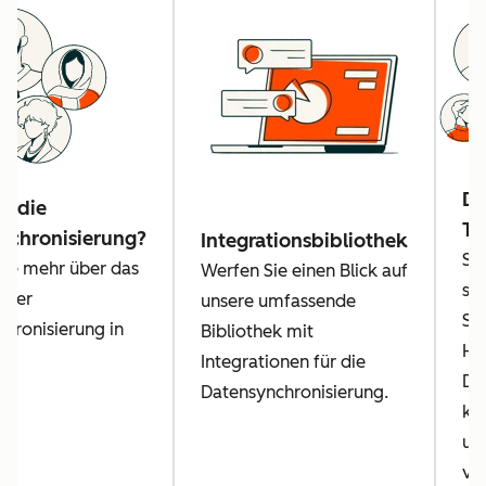
Da
n die
Tr
nchronisierung?
Integrationsbibliothek
Se
Sie mehr über das
Werfen Sie einen Blick auf
sic
n der
unsere umfassende
Si
hronisierung in
Bibliothek mit
Hu
Integrationen für die
Da
Datensynchronisierung.
ko
un
ve