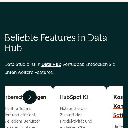
Beliebte Features in Data
Hub
Data Studio ist in
Data Hub
verfügbar. Entdecken Sie
unten weitere Features.
zerberechtigungen
HubSpot KI
Koste
Zurück
Weiter
Konta
en Sie Ihre Teams
Nutzen Sie die
Softw
isiert und effizient,
Zukunft der
m Sie jedem Benutzer
Produktivität und
Halten 
ng zu den richtigen
entfesseln Sie