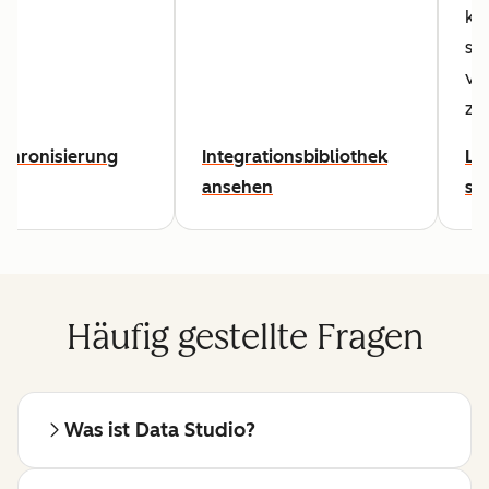
kö
sie
ve
zu
ur
chronisierung
Integrationsbibliothek
Le
ansehen
st
Häufig gestellte Fragen
Was ist Data Studio?