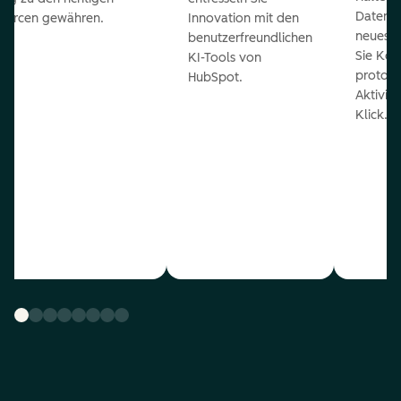
Daten 
ourcen gewähren.
Innovation mit den
neueste
benutzerfreundlichen
Sie Kon
KI-Tools von
protoko
HubSpot.
Aktivit
Klick.