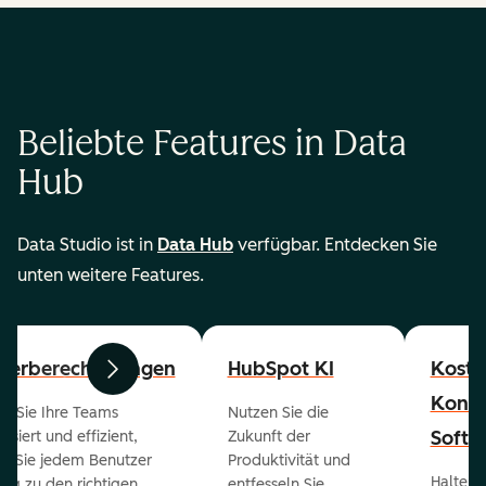
Beliebte Features in Data
Hub
Data Studio ist in
Data Hub
verfügbar. Entdecken Sie
unten weitere Features.
zerberechtigungen
HubSpot KI
Koste
Zurück
Weiter
Konta
en Sie Ihre Teams
Nutzen Sie die
Softw
isiert und effizient,
Zukunft der
m Sie jedem Benutzer
Produktivität und
Halten 
ng zu den richtigen
entfesseln Sie