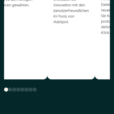
Daten 
ourcen gewähren.
Innovation mit den
neueste
benutzerfreundlichen
Sie Kon
KI-Tools von
protoko
HubSpot.
Aktivit
Klick.