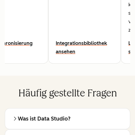
kö
sie
ve
zu
ur
chronisierung
Integrationsbibliothek
Le
ansehen
st
Häufig gestellte Fragen
Was ist Data Studio?