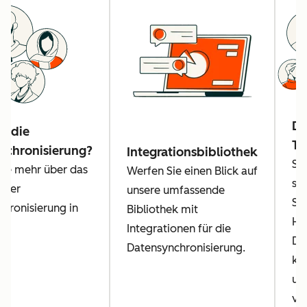
Da
n die
Tr
nchronisierung?
Integrationsbibliothek
Se
Sie mehr über das
Werfen Sie einen Blick auf
sic
n der
unsere umfassende
Si
hronisierung in
Bibliothek mit
Hu
Integrationen für die
Da
Datensynchronisierung.
ko
un
ve