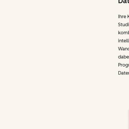
Dat
Ihre 
Stud
kombi
intel
Wand
dabei
Progr
Daten