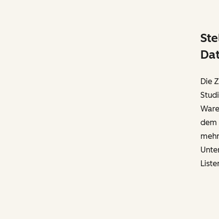
Ste
Dat
Die Z
Studi
Ware
dem n
mehre
Unter
Liste