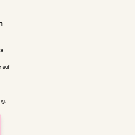
n
ta
h auf
ng.