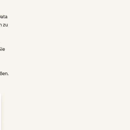
Data
n zu
.
Sie
eßen.