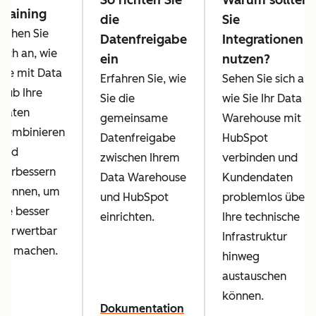
So richten Sie
Warum sollten
Training
die
Sie
Sehen Sie
Datenfreigabe
Integrationen
sich an, wie
ein
nutzen?
Sie mit Data
Erfahren Sie, wie
Sehen Sie sich an,
Hub Ihre
Sie die
wie Sie Ihr Data
Daten
gemeinsame
Warehouse mit
kombinieren
Datenfreigabe
HubSpot
und
zwischen Ihrem
verbinden und
verbessern
Data Warehouse
Kundendaten
können, um
und HubSpot
problemlos über
sie besser
einrichten.
Ihre technische
verwertbar
Infrastruktur
zu machen.
hinweg
austauschen
können.
Dokumentation