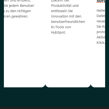
Softw
isiert und effizient,
Zukunft der
m Sie jedem Benutzer
Produktivität und
Halten 
ng zu den richtigen
entfesseln Sie
Daten 
ourcen gewähren.
Innovation mit den
neueste
benutzerfreundlichen
Sie Kon
KI-Tools von
protoko
HubSpot.
Aktivit
Klick.