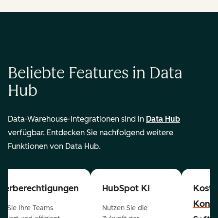
Beliebte Features in Data
Hub
Data-Warehouse-Integrationen sind in
Data Hub
verfügbar. Entdecken Sie nachfolgend weitere
Funktionen von Data Hub.
zerberechtigungen
HubSpot KI
Koste
Konta
en Sie Ihre Teams
Nutzen Sie die