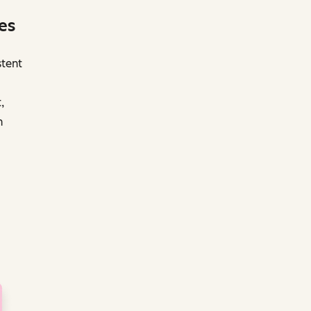
es
stent
,
n