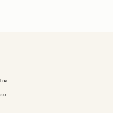
ohne
 so