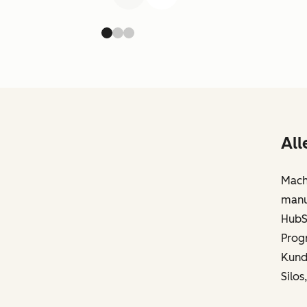
All
Mache
manue
HubSp
Prog
Kund
Silos