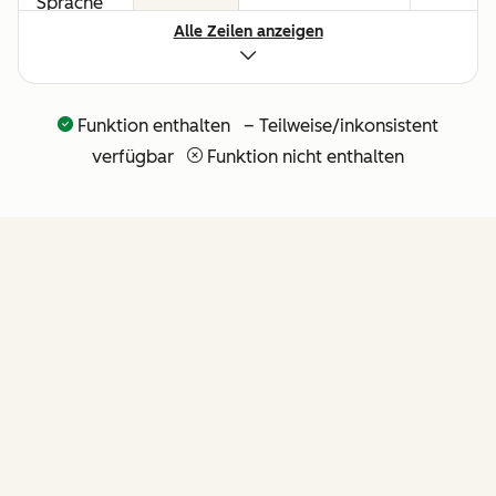
Sprache
Alle Zeilen anzeigen
für alle
Umsatz-
Workflows
Funktion enthalten – Teilweise/inkonsistent
API und
verfügbar
Funktion nicht enthalten
nativer
Claude-
Connector
für
agentische
Erweiterbarkeit
FUNKTIONEN
(weitere
API-Tools
folgen in
Kürze)
von Revenue Hub