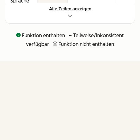
Sprache
Alle Zeilen anzeigen
für alle
Umsatz-
Workflows
Funktion enthalten – Teilweise/inkonsistent
API und
verfügbar
Funktion nicht enthalten
nativer
Claude-
Connector
für
agentische
Erweiterbarkeit
FUNKTIONEN
(weitere
API-Tools
folgen in
Kürze)
von Revenue Hub