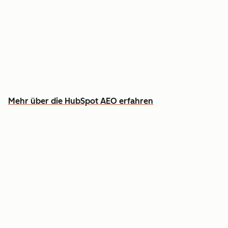
Verfolgen Sie, wie Sie bei ChatGPT, Gemini und
Perplexity wahrgenommen werden
Erfahren Sie, welche Inhalte Sie erstellen
sollten, um Lücken zu schließen
Mehr über die HubSpot AEO erfahren