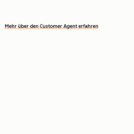
Entlasten Sie Ihr Team, damit es sich auf die
Fälle konzentrieren kann, wo Menschen
erforderlich sind
Mehr über den Customer Agent erfahren