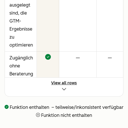
ausgelegt
sind, die
GTM-
Ergebnisse
zu
optimieren
Zugänglich
—
—
ohne
Beraterung
oder
View all rows
technisches
Setup
Funktion enthalten – teilweise/inkonsistent verfügbar
Vollständige
—
—
Funktion nicht enthalten
Transparenz
darüber,