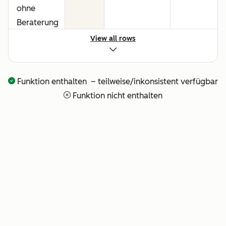
ohne
Beraterung
oder
View all rows
technisches
Setup
Funktion enthalten – teilweise/inkonsistent verfügbar
Vollständige
—
—
Funktion nicht enthalten
Transparenz
darüber,
was Ihr KI-
Team
gerade tut
Bezahlung
—
—
für
erbrachte
Leistungen