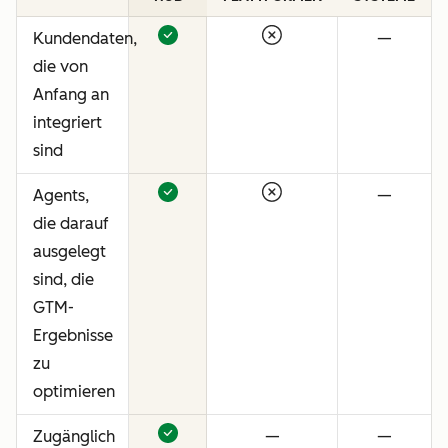
Kundendaten,
—
die von
Anfang an
integriert
sind
Agents,
—
die darauf
ausgelegt
sind, die
GTM-
Ergebnisse
zu
optimieren
Zugänglich
—
—