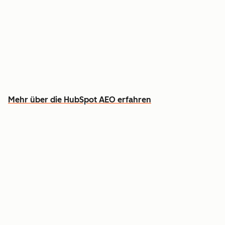
Verfolgen Sie, wie Sie bei ChatGPT, Gemini und
Perplexity wahrgenommen werden
Erfahren Sie, welche Inhalte Sie erstellen
sollten, um Lücken zu schließen
Mehr über die HubSpot AEO erfahren