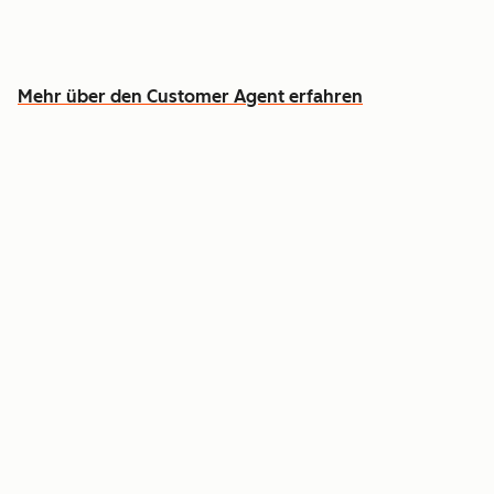
Entlasten Sie Ihr Team, damit es sich auf die
Fälle konzentrieren kann, wo Menschen
erforderlich sind
Mehr über den Customer Agent erfahren