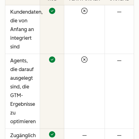
Kundendaten,
—
die von
Anfang an
integriert
sind
Agents,
—
die darauf
ausgelegt
sind, die
GTM-
Ergebnisse
zu
optimieren
Zugänglich
—
—