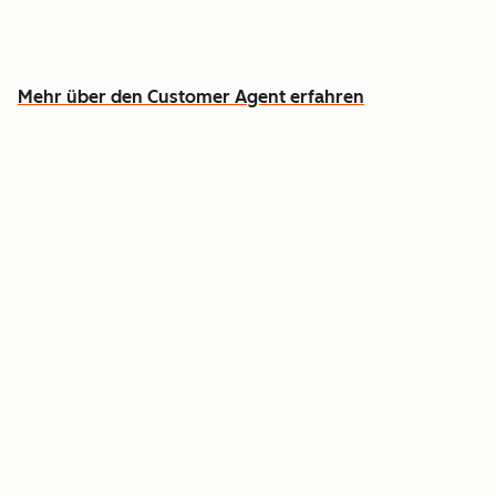
Entlasten Sie Ihr Team, damit es sich auf die
Fälle konzentrieren kann, wo Menschen
erforderlich sind
Mehr über den Customer Agent erfahren