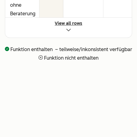
ohne
Beraterung
oder
View all rows
technisches
Setup
Funktion enthalten – teilweise/inkonsistent verfügbar
Vollständige
—
—
Funktion nicht enthalten
Transparenz
darüber,
was Ihr KI-
Team
gerade tut
Bezahlung
—
—
für
erbrachte
Leistungen