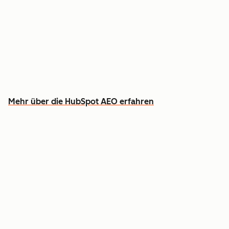
Verfolgen Sie, wie Sie bei ChatGPT, Gemini und
Perplexity wahrgenommen werden
Erfahren Sie, welche Inhalte Sie erstellen
sollten, um Lücken zu schließen
Mehr über die HubSpot AEO erfahren