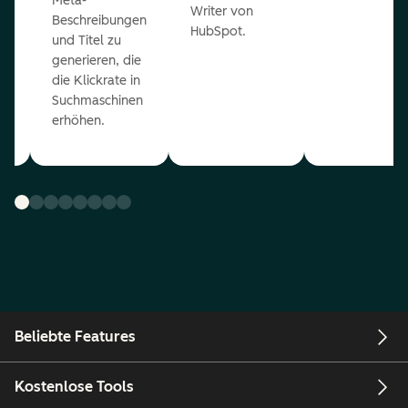
Meta-
Writer von
Beschreibungen
HubSpot.
und Titel zu
generieren, die
die Klickrate in
Suchmaschinen
erhöhen.
Beliebte Features
Kostenlose Tools