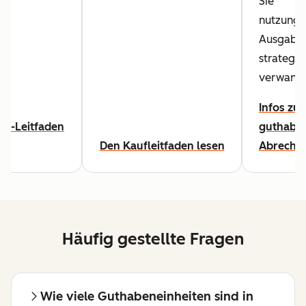
Sie
nutzungs
Ausgaben
strategis
verwande
Infos zur
n-Leitfaden
guthaben
Den Kaufleitfaden lesen
Abrechn
Häufig gestellte Fragen
Wie viele Guthabeneinheiten sind in