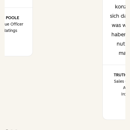
konzen
sich dar
EY POOLE
enue Officer
was wir
erRatings
haben, 
nutzb
mac
TRUTH 
Sales Op
Ana
Iron