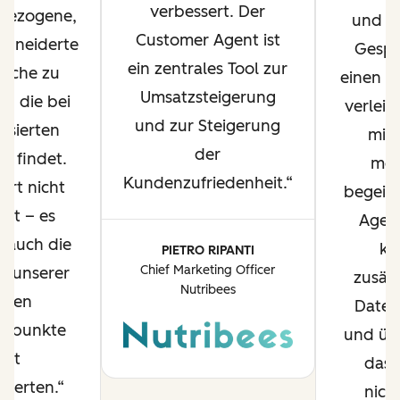
verbessert. Der
bezogene,
und u
Customer Agent ist
hneiderte
Gespr
ein zentrales Tool zur
ache zu
einen M
Umsatzsteigerung
en, die bei
verleih
und zur Steigerung
essierten
mic
der
g findet.
mei
Kundenzufriedenheit.
art nicht
begeist
eit – es
Agent
t auch die
ke
PIETRO RIPANTI
Chief Marketing Officer
ät unserer
zusätz
Nutribees
rsten
Daten
ktpunkte
und übe
mit
das 
ssierten.
nicht