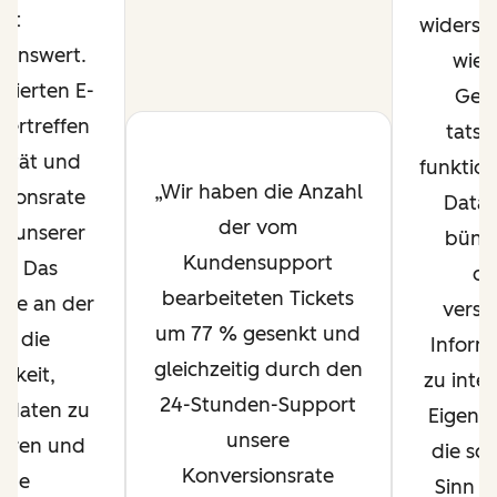
ist
widerspi
enswert.
wie 
erierten E-
Gesc
bertreffen
tatsä
lität und
funktion
Wir haben die Anzahl
ktionsrate
Data 
der vom
 unserer
bünde
Kundensupport
s. Das
di
bearbeiteten Tickets
re an der
verst
um 77 % gesenkt und
ist die
Inform
gleichzeitig durch den
igkeit,
zu intel
24-Stunden-Support
tdaten zu
Eigensc
unsere
ieren und
die sch
Konversionsrate
eine
Sinn e