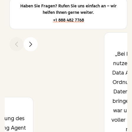
Haben Sie Fragen? Rufen Sie uns einfach an – wir
helfen Ihnen gerne weiter.
+1 888 482 7768
Zurück
Weiter
Bei I
nutzen 
Data Ag
Ordnung
Datenc
bringen
war un
rkung des
voller D
ting Agent
ni