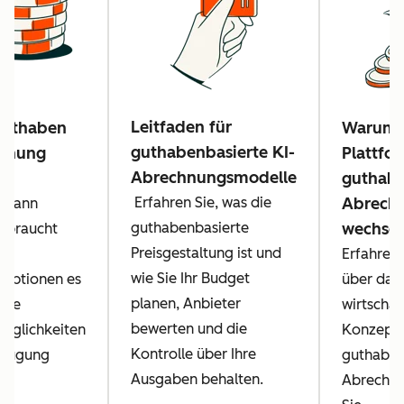
Leitfaden für
Guthaben
Warum
guthabenbasierte KI-
hnung
Plattfo
Abrechnungsmodelle
guthabe
Erfahren Sie, was die
Abrech
, wann
guthabenbasierte
wechsel
rbraucht
Preisgestaltung ist und
Erfahren
wie Sie Ihr Budget
optionen es
über das
planen, Anbieter
che
wirtschaf
bewerten und die
öglichkeiten
Konzept 
Kontrolle über Ihre
erfügung
guthaben
Ausgaben behalten.
Abrechnu