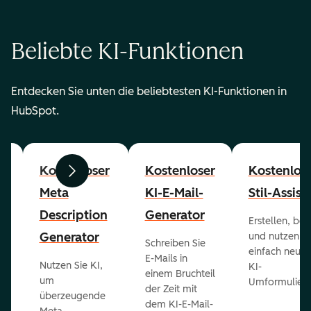
Beliebte KI-Funktionen
Entdecken Sie unten die beliebtesten KI-Funktionen in
HubSpot.
r
Kostenloser
Kostenloser
Kostenlose
Zurück
Weiter
Meta
KI-E-Mail-
Stil-Assist
Description
Generator
Erstellen, bea
Generator
und nutzen Si
Schreiben Sie
einfach neu m
E-Mails in
Nutzen Sie KI,
KI-
,
einem Bruchteil
um
Umformulieru
der Zeit mit
überzeugende
hr
dem KI-E-Mail-