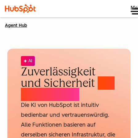
Me
Agent Hub
AI
Zuverlässigkeit
und Sicherheit
der
HubSpot-KI
Die KI von HubSpot ist intuitiv
bedienbar und vertrauenswürdig.
Alle Funktionen basieren auf
derselben sicheren Infrastruktur, die