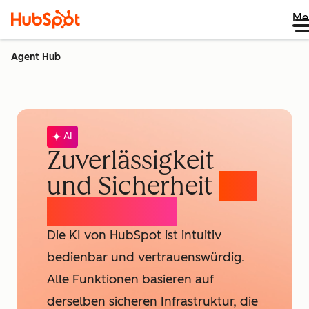
Me
Agent Hub
AI
Zuverlässigkeit
und Sicherheit
der
HubSpot-KI
Die KI von HubSpot ist intuitiv
bedienbar und vertrauenswürdig.
Alle Funktionen basieren auf
derselben sicheren Infrastruktur, die