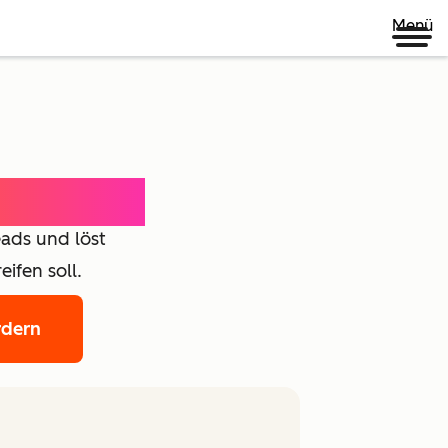
Menü
oncierge
ads und löst
ifen soll.
rdern