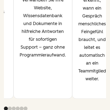
erkennt,
–
Website,
wann ein
sis
Wissensdatenbank
Gespräch
n
und Dokumente in
menschliches
hilfreiche Antworten
Feingefühl
r
für sofortigen
braucht, und
Support – ganz ohne
leitet es
Programmieraufwand.
automatisch
an ein
Teammitglied
weiter.