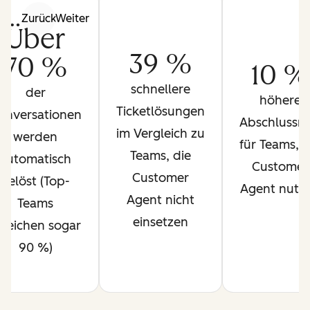
Zurück
Weiter
Über
39 %
70 %
10 %
schnellere
der
höhere
Ticketlösungen
onversationen
Abschlussra
im Vergleich zu
werden
für Teams, d
Teams, die
automatisch
Customer
Customer
gelöst (Top-
Agent nutz
Agent nicht
Teams
einsetzen
rreichen sogar
90 %)