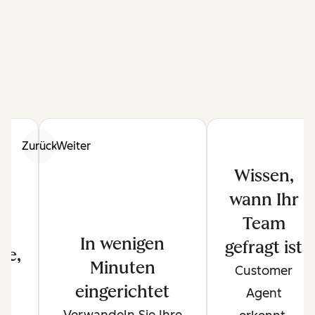
Zurück
Weiter
Wissen,
wann Ihr
Team
In wenigen
gefragt ist
ge,
Minuten
Customer
e
eingerichtet
Agent
Verwandeln Sie Ihre